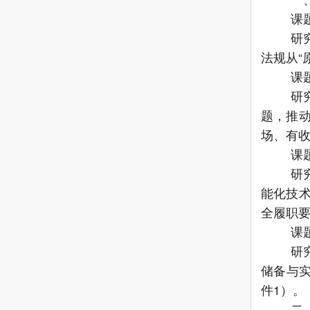
课
研
法规从
“
课
研
题，推
场、有
课
研
能化技
全履职
课
研
储备与
件
1）。
二