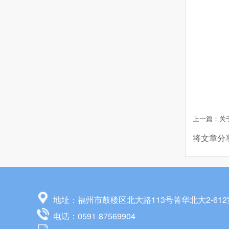
将文章分
地址：福州市鼓楼区北大路113号菁华北大2-612
电话：0591-87569904