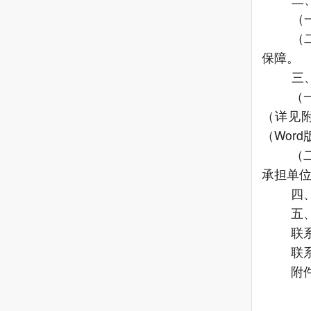
（
（
保障。
三
（
（详见
（
Wor
（
承担单
四
五
联
联
附
2