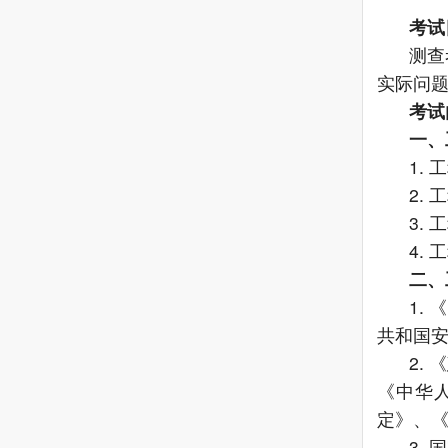
考试
测查
实际问
考试
一、
1.
2.
3.
4.
二、
1.
共和国
2.
《
中华
定
》、
3.