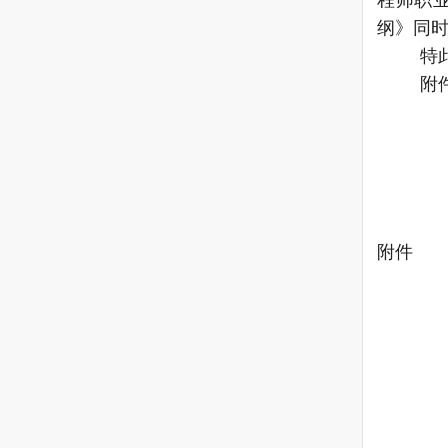
纲》同
特
附
附件