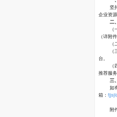
坚
企业资
二
（
（详附
（
（
台。
（
推荐服
三
如
箱：
fjjs
附