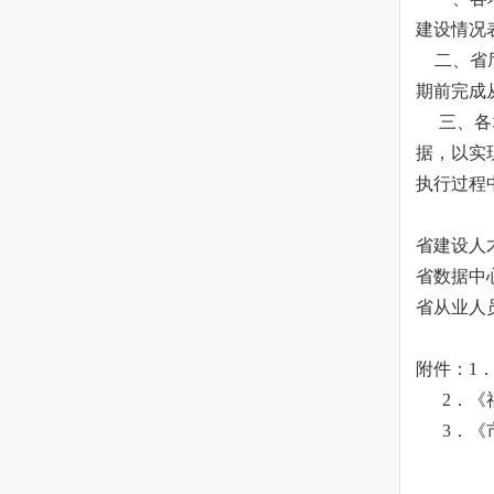
建设情况表
二、省厅
期前完成
三、各地
据，以实
执行过程
省建设人才
省数据中心技
省从业人员
附件：1
2．《福
3．《市