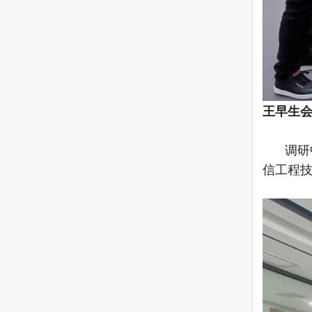
王早生
调研
信工程