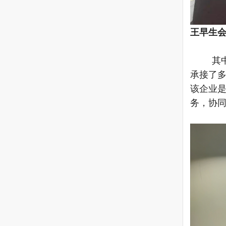
王早生
其
承接了
该企业
务，协