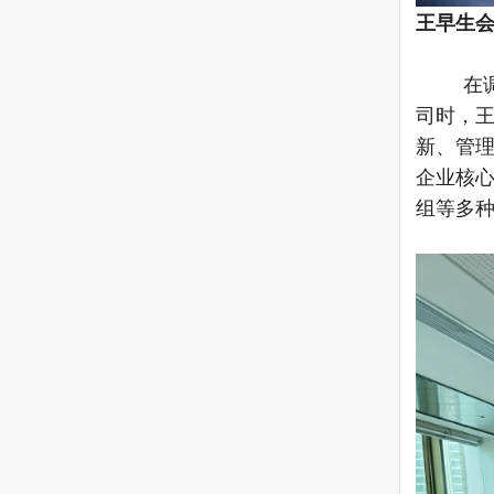
王早生
在
司时，
新、管
企业核
组等多